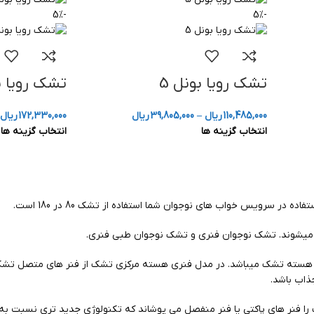
-5%
-5%
تشک رویا بونل 5
تشک رویا بو
110,485,000
ریال
–
39,805,000
ریال
172,330,000
ریال
انتخاب گزینه ها
انتخاب گزینه ها
 در سرویس خواب های نوجوان شما استفاده از تشک 80 در 180 است.
 میشوند. تشک نوجوان فنری و تشک نوجوان طبی فنری.
هسته تشک میباشد. در مدل فنری هسته مرکزی تشک از فنر های متصل تشکیل 
ذاب باشد.
فنر های پاکتی یا فنر منفصل می پوشاند که تکنولوژی جدید تری نسبت به مدل