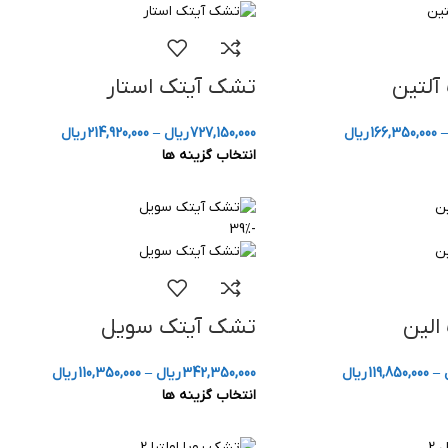
آلتین
تشک آیتک استار
–
166,350,000
ریال
727,150,000
ریال
–
214,920,000
ریال
انتخاب گزینه ها
-39%
الین
تشک آیتک سویل
–
119,850,000
ریال
342,350,000
ریال
–
110,350,000
ریال
انتخاب گزینه ها