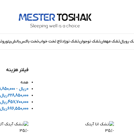
ک رویال
تشک مهمان
تشک نوجوان
تشک نوزاد
تاج تخت خواب
تخت باکس
بالش
پتو
روت
فیلتر هزینه
همه
0
ریال
-
,850,000
228,850,000
ریال
457,700,000
ریال
686,550,000
ریال
-35%
-35%