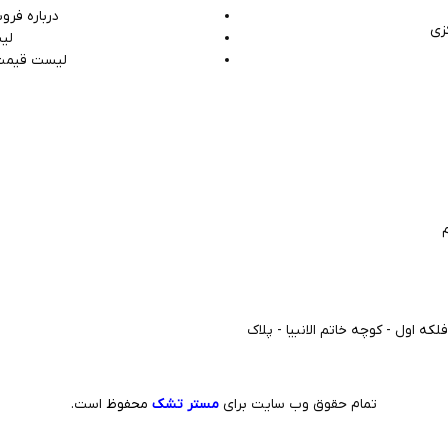
درباره فر
زی
لی
لیست قیمت
لکه اول - کوچه خاتم الانبیا - پلاک
تمام حقوق وب سایت برای
مستر تشک
محفوظ
است.