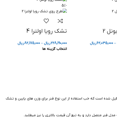
-5%
نل 2
تشک رویا اولترا 4
–
62,035,000
ریال
228,190,000
ریال
–
82,175,000
ریال
انتخاب گزینه ها
شده است که خب استفاده از این نوع فنر برای وزن های پایین و تشک
 فنر متصل دارد و به تبع آن قیمت بالاتری را نیز میطلبد.