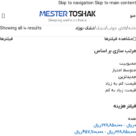
Skip to navigation
Skip to main content
منو
خانه
/
کالای خواب
/
تشک
/
تشک نوزاد
Showing all 10 results
مشاهده فیلترها
فیلترها
مرتب سازی بر اساس
محبوبیت
متوسط امتیاز
جدیدترین
قیمت: کم به زیاد
قیمت: زیاد به کم
فیلتر هزینه
همه
0
ریال
-
228,850,000
ریال
228,850,000
ریال
-
457,700,000
ریال