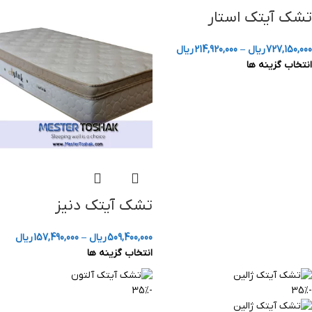
تشک آیتک استار
727,150,000
ریال
–
214,920,000
ریال
انتخاب گزینه ها
تشک آیتک دنیز
509,400,000
ریال
–
157,490,000
ریال
انتخاب گزینه ها
-35%
-35%